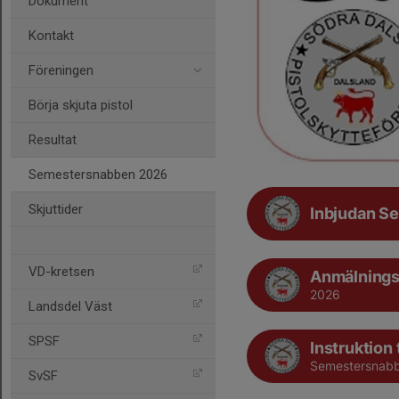
Dokument
Kontakt
Föreningen
Börja skjuta pistol
Resultat
Semestersnabben 2026
Skjuttider
Inbjudan S
VD-kretsen
Anmälnings
2026
Landsdel Väst
SPSF
Instruktion 
Semestersnab
SvSF