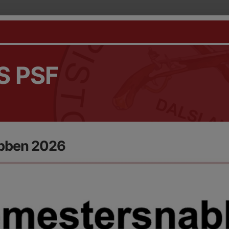
S PSF
bben 2026