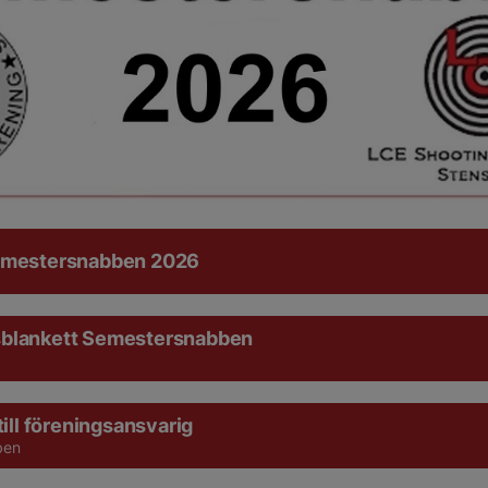
emestersnabben 2026
blankett Semestersnabben
till föreningsansvarig
ben