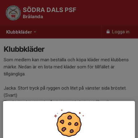
SÖDRA DALS PSF
Brålanda
Logga in
Klubbkläder
Klubbkläder
Som medlem kan man beställa och köpa kläder med klubbens
märke. Nedan är en lista med kläder som för tillfället är
tillgängliga.
Jacka. Stort tryck på ryggen och litet på vänster sida bröstet.
(Svart)
Tjocktröja. Litet tryck på vänster sida bröstet (Svart)
T-shirt. Litet tryck på vänster sida bröstet (Svart)
Piké. Litet tryck på vänster sida bröstet (Svart eller vit)
Keps. Litet tryck fram. (Svart)
Tjockväst. Stort tryck på ryggen och litet på vänster sida bröstet.
(Svart)