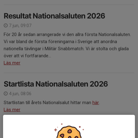
Resultat Nationalsaluten 2026
7 jun, 09:07
För 20 år sedan arrangerade vi den allra första Nationalsaluten.
Vi var bland de första föreningarna i Sverige att anordna
nationella tävlingar i Militär Snabbmatch. Vi är stolta och glada
över att vi fortfarande...
Läs mer
Startlista Nationalsaluten 2026
4 jun, 08:06
Startlistan till årets Nationalsalut hittar man
här
.
Läs mer
Semestersnabben 2026