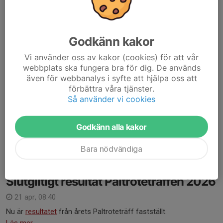
8 maj, 17:43
Godkänn kakor
Vi använder oss av kakor (cookies) för att vår
webbplats ska fungera bra för dig. De används
även för webbanalys i syfte att hjälpa oss att
förbättra våra tjänster.
Så använder vi cookies
Årets stora semesterevent närmar sig! Inbjudan till
Semestersnabben 2026 finns nu tillgänglig på sdpsf.se
Godkänn alla kakor
Varmt välkomna att delta!
Läs mer
Bara nödvändiga
Slutgiltigt resultat Paltroteträffen 2026
21 apr, 08:40
Nu är
resultatet
från årets Paltroteträff fastställt.
Läs mer