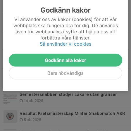
1 apr, 08:14
Godkänn kakor
Inbjudan Paltroteträffen 2026
Vi använder oss av kakor (cookies) för att vår
webbplats ska fungera bra för dig. De används
9 mar, 09:28
även för webbanalys i syfte att hjälpa oss att
förbättra våra tjänster.
Resultat Kretsmästerskap Luft
Så använder vi cookies
7 mar, 15:55
Startlista Kretsmästerskap luftpistol
Godkänn alla kakor
5 mar, 17:05
Bara nödvändiga
Inbjudan Kretsmästerskap Luftpistol
7 feb, 11:15
Semestersnabben stödjer Läkare utan gränser
14 okt 2025
Resultat Kretsmästerskap Militär Snabbmatch A&R
5 okt 2025