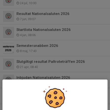
24 jul, 10:00
Resultat Nationalsaluten 2026
7 jun, 09:07
Startlista Nationalsaluten 2026
4 jun, 08:06
Semestersnabben 2026
8 maj, 17:43
Slutgiltigt resultat Paltroteträffen 2026
21 apr, 08:40
Inbjudan Nationalsaluten 2026
13 apr, 09:51
Preliminärt resultat Paltroteträffen 2026
6 apr, 19:25
Startlista Paltroteträffen 2026